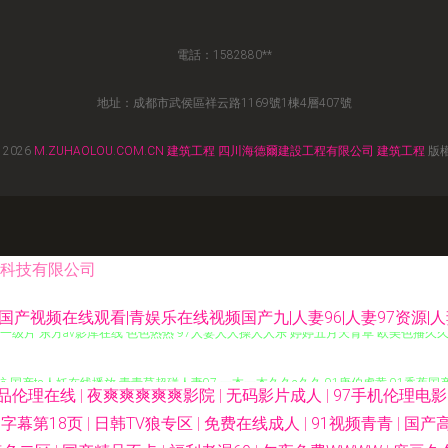
電話：1582880**
地址：成都市武侯區祥云路1169號1棟4層407號
 2026
M.ZUHAOLOU.COM.CN
建筑工程
四川海德爾建設工程有限公司
建筑工程
版
科技有限公司
国产视频在线观看|青娱乐在线视频国产九|人妻96|人妻97资源|人
生活一级片 东方av影库在线 色色热热 97人妻人人操人人乐 婷婷五月天青草 欧美色播久
导航 国产ts人妖在线播放 青青草超碰人妻97 一本一本久久a久久 91唐伯虎黄 91香蕉国
品伦理在线
|
夜爽爽爽爽爽影院
|
无码影片成人
|
97手机伦理电
费在线观看 午夜福利剧场麻豆影视 91性生活短片 99偷拍网 国产区精品 日本阿v网站
字幕第18页
|
日韩TV狼专区
|
免费在线成人
|
91视频青青
|
国产