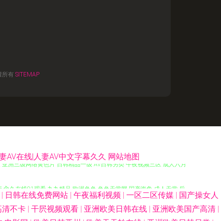
權所有
SITEMAP
妻AV在线|人妻AV中文字幕久久
网站地图
久 亚洲三级网络黄色片 日韩精品一级 AV日韩另类 午夜视频三区 成人六月
产 肏久在线91观看 九九精品 欧洲色色 色色天堂网 国产海角 成人天堂 后
影
|
日韩在线免费网站
|
午夜福利视频
|
一区二区传媒
|
国产操女人
 69麻豆 www91日韩操 亚洲人妻字幕色 东京热三级片 大香蕉衣人 五月
高清不卡
|
干屄视频观看
|
亚洲欧美日韩在线
|
亚洲欧美国产高清
|