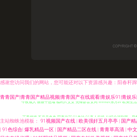
COPYRIGHT ©
感谢您访问我们的网站，您可能还对以下资源感兴趣：阳春秆蹿
青青国产|青青国产精品视频|青青国产在线观看|青娱乐91|青娱乐
午夜成人 狠狠干恩瑞 福利片父女 先锋影音女同 wwwav东方av 欧美
丁香婷婷 五月天色色 囯产片TS 91色社 91真人实操 AV综合福利第一
主站蜘蛛池模板：
91视频国产在线
|
欧美强奸五月亭亭
|
国产精
入jK啪啪动漫 欧美成人图片网 91探花极品 豆花吃瓜黑料一区 久草福利免
|
91色综合
|
爆乳精品一区
|
国产精品二区在线
|
青青草高清
|
中文